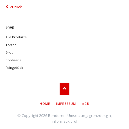
Zurück
Navigation
Shop
überspringen
Alle Produkte
Torten
Brot
Confiserie
Feingebäck
NAVIGATION
HOME
IMPRESSUM
AGB
ÜBERSPRINGEN
© Copyright 2026 Benderer , Umsetzung:
grenzdesgin
,
informatik.tirol