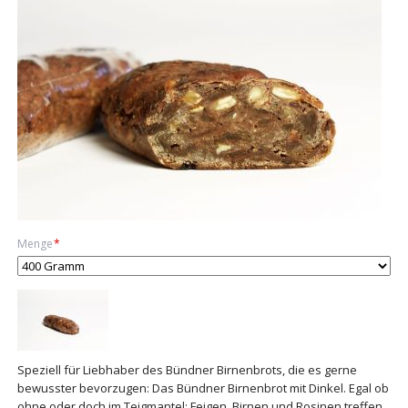
Pflichtfeld
Menge
*
Speziell für Liebhaber des Bündner Birnenbrots, die es gerne
bewusster bevorzugen: Das Bündner Birnenbrot mit Dinkel. Egal ob
ohne oder doch im Teigmantel: Feigen, Birnen und Rosinen treffen