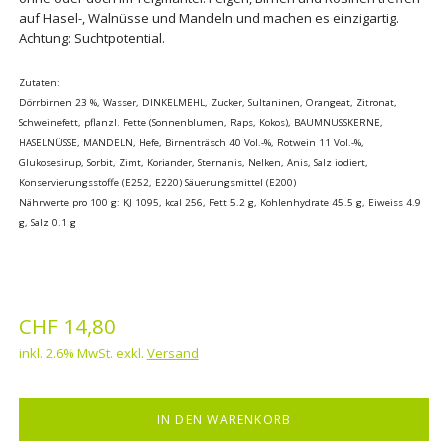
auf Hasel-, Walnüsse und Mandeln und machen es einzigartig.
Achtung: Suchtpotential.
Zutaten:
Dörrbirnen 23 %, Wasser, DINKELMEHL, Zucker, Sultaninen, Orangeat, Zitronat,
Schweinefett, pflanzl. Fette (Sonnenblumen, Raps, Kokos), BAUMNUSSKERNE,
HASELNÜSSE, MANDELN, Hefe, Birnenträsch 40 Vol.-%, Rotwein 11 Vol.-%,
Glukosesirup, Sorbit, Zimt, Koriander, Sternanis, Nelken, Anis, Salz iodiert,
Konservierungsstoffe (E252, E220) Säuerungsmittel (E200)
Nährwerte pro 100 g: KJ 1095, kcal 256, Fett 5.2 g, Kohlenhydrate 45.5 g, Eiweiss 4.9
g, Salz 0.1 g
CHF
14,80
inkl. 2.6% MwSt. exkl.
Versand