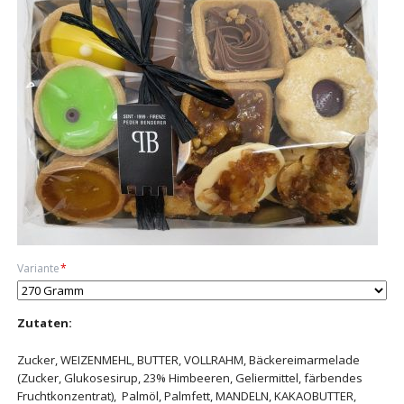
Pflichtfeld
Variante
*
Zutaten:
Zucker, WEIZENMEHL, BUTTER, VOLLRAHM, Bäckereimarmelade
(Zucker, Glukosesirup, 23% Himbeeren, Geliermittel, färbendes
Fruchtkonzentrat), Palmöl, Palmfett, MANDELN, KAKAOBUTTER,