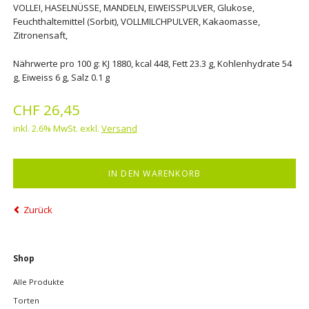
VOLLEI, HASELNÜSSE, MANDELN, EIWEISSPULVER, Glukose,
Feuchthaltemittel (Sorbit), VOLLMILCHPULVER, Kakaomasse,
Zitronensaft,
Nährwerte pro 100 g: KJ 1880, kcal 448, Fett 23.3 g, Kohlenhydrate 54
g, Eiweiss 6 g, Salz 0.1 g
CHF
26,45
inkl. 2.6% MwSt. exkl.
Versand
Zurück
Navigation
Shop
überspringen
Alle Produkte
Torten